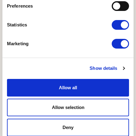
Preferences
Statistics
Marketing
Økologisk dyrevelfærd
Et vigtigt mål for økologisk husdyrhold er at give
Show details
dyrene vilkår, der passer til deres adfærdsmæssige
behov.
Allow all
Læs mere om Viden om økologi
Allow selection
Deny