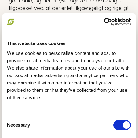
godt huld, og deres fysiologiske behov i øvrigt er
tilgodeset ved, at der er let tilgængeligt og rigeligt
med føde på arealerne, således de ikke har behov
for supplerende foder.
Kommer et eller flere dyr under godt huld skal der
reageres. Dyret/dyrene tages på stald, hvor der
This website uses cookies
skal tages stilling til, om de skal behandles og/eller
fodres op.
We use cookies to personalise content and ads, to
Læs mere om udegående kvæg
.
provide social media features and to analyse our traffic.
We also share information about your use of our site with
our social media, advertising and analytics partners who
may combine it with other information that you’ve
Læs også
provided to them or that they’ve collected from your use
of their services.
Læs mere om Økologisk dyrevelfærd
Consent
Necessary
Selection