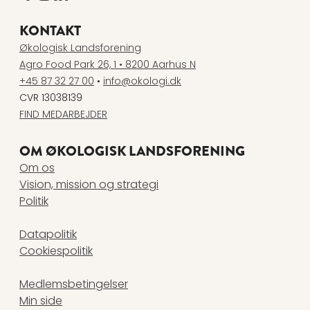
www.facebook.com
www.instagram.com
www.linkedin.com
www.youtube.com
KONTAKT
Økologisk Landsforening
Agro Food Park 26, 1 • 8200 Aarhus N
+45 87 32 27 00
•
info@okologi.dk
CVR 13038139
FIND MEDARBEJDER
OM ØKOLOGISK LANDSFORENING
Om os
Vision, mission og strategi
Politik
Datapolitik
Cookiespolitik
Medlemsbetingelser
Min side