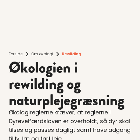
Forside
Om økologi
Rewilding
Økologien i
rewilding og
naturplejegræsning
Økologireglerne kræver, at reglerne i
Dyrevelfærdsloven er overholdt, så dyr skal
tilses og passes dagligt samt have adgang
til ly, læ og tørt leje.