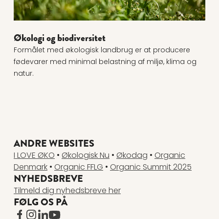
Økologi og biodiversitet
Formålet med økologisk landbrug er at producere
fødevarer med minimal belastning af miljø, klima og
natur.
ANDRE WEBSITES
I LOVE ØKO
•
Økologisk Nu
•
Økodag
•
Organic
Denmark
•
Organic FFLG
•
Organic Summit 2025
NYHEDSBREVE
Tilmeld dig nyhedsbreve her
FØLG OS PÅ