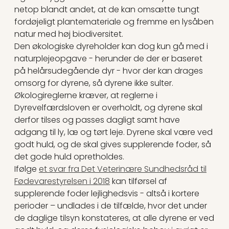
netop blandt andet, at de kan omsætte tungt
fordøjeligt plantemateriale og fremme en lysåben
natur med høj biodiversitet.
Den økologiske dyreholder kan dog kun gå med i
naturplejeopgave - herunder de der er baseret
på helårsudegående dyr - hvor der kan drages
omsorg for dyrene, så dyrene ikke sulter.
Økologireglerne kræver, at reglerne i
Dyrevelfærdsloven er overholdt, og dyrene skal
derfor tilses og passes dagligt samt have
adgang til ly, læ og tørt leje. Dyrene skal være ved
godt huld, og de skal gives supplerende foder, så
det gode huld opretholdes.
Ifølge
et svar fra Det Veterinære Sundhedsråd til
Fødevarestyrelsen i 2018
kan tilførsel af
supplerende foder lejlighedsvis - altså i kortere
perioder – undlades i de tilfælde, hvor det under
de daglige tilsyn konstateres, at alle dyrene er ved