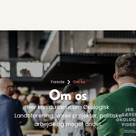
Forside
Om os
Om os
Her kan du læse om Økologisk
Landsforening, vores projekter, politiske
arbejde og meget andet.