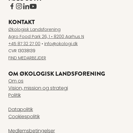
www.facebook.com
www.instagram.com
www.linkedin.com
www.youtube.com
KONTAKT
Økologisk Landsforening
Agro Food Park 26, 1 • 8200 Aarhus N
+45 87 32 27 00
•
info@okologi.dk
CVR 13038139
FIND MEDARBEJDER
OM ØKOLOGISK LANDSFORENING
Om os
Vision, mission og strategi
Politik
Datapolitik
Cookiespolitik
Medlemsbetingelser