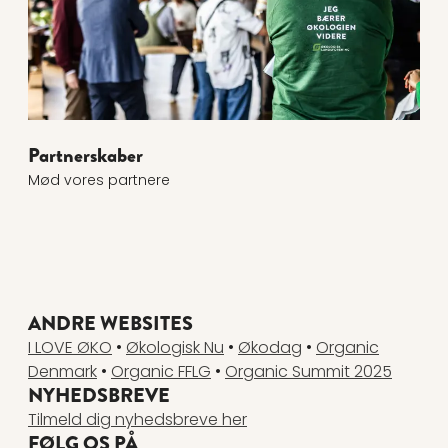
Partnerskaber
Mød vores partnere
ANDRE WEBSITES
I LOVE ØKO
•
Økologisk Nu
•
Økodag
•
Organic
Denmark
•
Organic FFLG
•
Organic Summit 2025
NYHEDSBREVE
Tilmeld dig nyhedsbreve her
FØLG OS PÅ