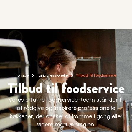
Forside
For professionelle
Tilbud til foodservice
Tilbud til foodservice
Vores erfarne foodservice-team står klar til
at rådgive og inspirere professionelle
køkkener, der ønsker at komme i gang eller
videre med økologien.