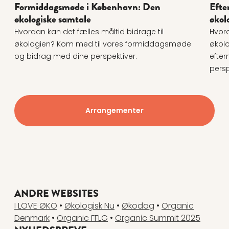
Formiddagsmøde i København: Den
Efte
økologiske samtale
økol
Hvordan kan det fælles måltid bidrage til
Hvord
økologien? Kom med til vores formiddagsmøde
økolo
og bidrag med dine perspektiver.
efte
persp
Arrangementer
ANDRE WEBSITES
I LOVE ØKO
•
Økologisk Nu
•
Økodag
•
Organic
Denmark
•
Organic FFLG
•
Organic Summit 2025