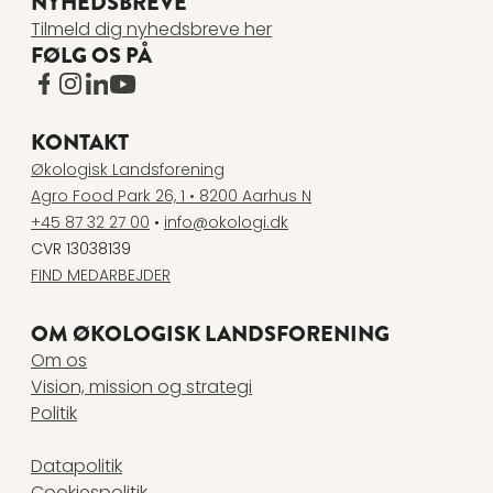
NYHEDSBREVE
Tilmeld dig nyhedsbreve her
FØLG OS PÅ
www.facebook.com
www.instagram.com
www.linkedin.com
www.youtube.com
KONTAKT
Økologisk Landsforening
Agro Food Park 26, 1 • 8200 Aarhus N
+45 87 32 27 00
•
info@okologi.dk
CVR 13038139
FIND MEDARBEJDER
OM ØKOLOGISK LANDSFORENING
Om os
Vision, mission og strategi
Politik
Datapolitik
Cookiespolitik