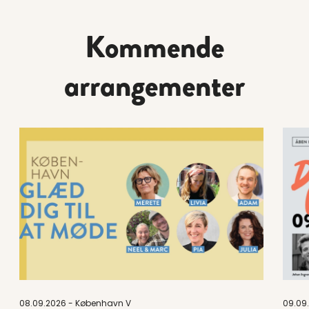
Kommende
arrangementer
Læs mere om Formiddagsmøde i København: Den øko
Læs 
08.09.2026 - København V
09.09