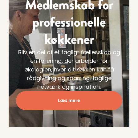
Medlemskab for
professionelle
køkkener
Bliv en del af et fagligt fællesskab og
en forening, der arbejder for
økologien, hvor dit køkken kan få
rådgivning og sparring, faglige
netværk og inspiration.
Læs mere