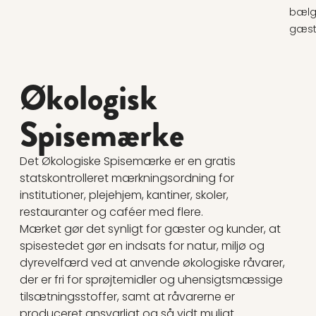
bælgf
gæste
Økologisk
Spisemærke
Det Økologiske Spisemærke er en gratis
statskontrolleret mærkningsordning for
institutioner, plejehjem, kantiner, skoler,
restauranter og caféer med flere.
Mærket gør det synligt for gæster og kunder, at
spisestedet gør en indsats for natur, miljø og
dyrevelfærd ved at anvende økologiske råvarer,
der er fri for sprøjtemidler og uhensigtsmæssige
tilsætningsstoffer, samt at råvarerne er
produceret ansvarligt og så vidt muligt