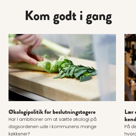
Kom godt i gang
Læs mere om Økologipolitik for beslutningstagere
Læs 
Økologipolitik for beslutningstagere
Lær 
ken
Har I ambitioner om at sætte økologi på
dagsordenen ude i kommunens mange
På de
køkkener?
hvor