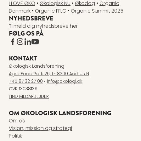
I LOVE ØKO
•
Økologisk Nu
•
Økodag
•
Organic
Denmark
•
Organic FFLG
•
Organic Summit 2025
NYHEDSBREVE
Tilmeld dig nyhedsbreve her
FØLG OS PÅ
www.facebook.com
www.instagram.com
www.linkedin.com
www.youtube.com
KONTAKT
Økologisk Landsforening
Agro Food Park 26, 1 • 8200 Aarhus N
+45 87 32 27 00
•
info@okologi.dk
CVR 13038139
FIND MEDARBEJDER
OM ØKOLOGISK LANDSFORENING
Om os
Vision, mission og strategi
Politik