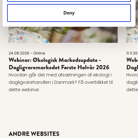
Deny
24.08.2026 - Online
11.11.2
Webinar: Økologisk Markedsupdate -
Webi
Dagligvaremarkedet Første Halvår 2026
Dagl
Hvordan går det med afsætningen af økologi i
Hvord
dagligvarehandlen i Danmark? Få overblikket til
dagli
dette webinar.
dette
ANDRE WEBSITES