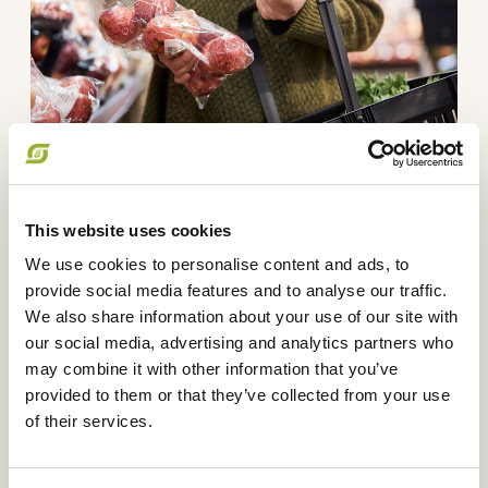
Økologisk Indsigt
Økologisk Indsigt: Arketyper
This website uses cookies
Økologiske arketyper - nye indsigter og muligheder
We use cookies to personalise content and ads, to
provide social media features and to analyse our traffic.
Læs mere om Dagligvarehandlen
We also share information about your use of our site with
our social media, advertising and analytics partners who
may combine it with other information that you’ve
provided to them or that they’ve collected from your use
of their services.