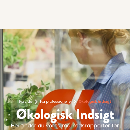
Forside
For professionelle
Økologisk Indsigt
Økologisk Indsigt
Her finder du vores markedsrapporter for