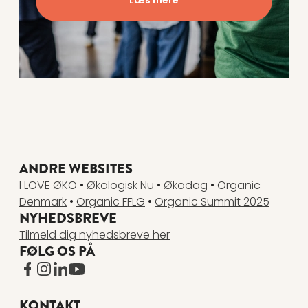
ANDRE WEBSITES
I LOVE ØKO
•
Økologisk Nu
•
Økodag
•
Organic
Denmark
•
Organic FFLG
•
Organic Summit 2025
NYHEDSBREVE
Tilmeld dig nyhedsbreve her
FØLG OS PÅ
www.facebook.com
www.instagram.com
www.linkedin.com
www.youtube.com
KONTAKT