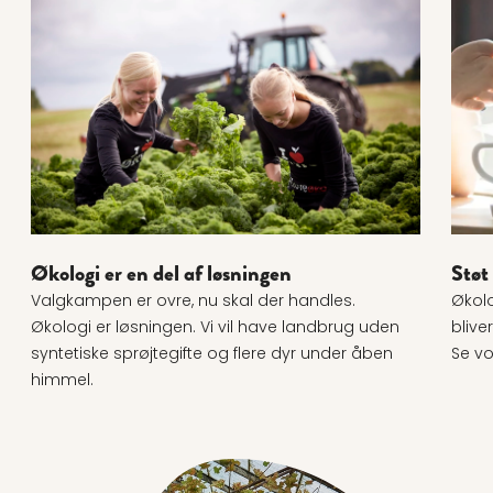
Læs mere om Økologi er en del af løsningen
Læs 
Økologi er en del af løsningen
Støt
Valgkampen er ovre, nu skal der handles.
Økolo
Økologi er løsningen. Vi vil have landbrug uden
blive
syntetiske sprøjtegifte og flere dyr under åben
Se vo
himmel.