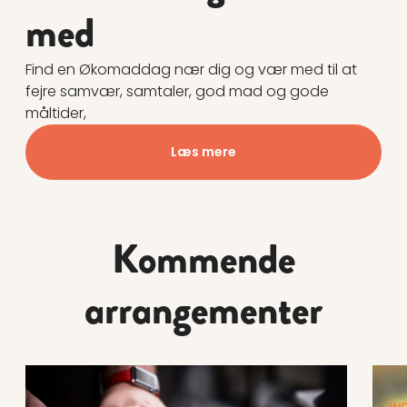
med
Find en Økomaddag nær dig og vær med til at
fejre samvær, samtaler, god mad og gode
måltider,
Læs mere
Kommende
arrangementer
Læs mere om Workshop for køkkenprofessionelle: Den p
Læs 