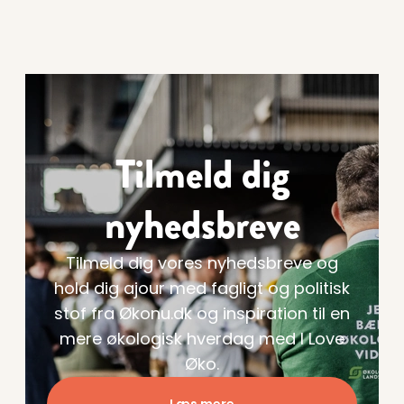
Tilmeld dig
nyhedsbreve
Tilmeld dig vores nyhedsbreve og
hold dig ajour med fagligt og politisk
stof fra Økonu.dk og inspiration til en
mere økologisk hverdag med I Love
Øko.
Læs mere