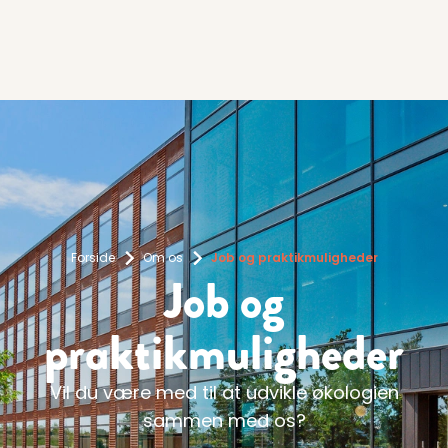
Forside
Om os
Job og praktikmuligheder
Job og
praktikmuligheder
Vil du være med til at udvikle økologien
sammen med os?