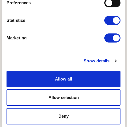
mere
Preferences
Projekt- og HR-chef, Projekt og HR
Mette Villekær
Statistics
+45 41 90 20 17
mvo@okologi.dk
Marketing
Show details
ANDRE WEBSITES
Allow all
I LOVE ØKO
•
Økologisk Nu
•
Økodag
•
Organic
Denmark
•
Organic FFLG
•
Organic Summit 2025
NYHEDSBREVE
Allow selection
Tilmeld dig nyhedsbreve her
FØLG OS PÅ
Deny
www.facebook.com
www.instagram.com
www.linkedin.com
www.youtube.com