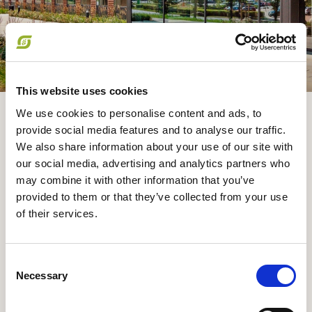
This website uses cookies
We use cookies to personalise content and ads, to
provide social media features and to analyse our traffic.
We also share information about your use of our site with
our social media, advertising and analytics partners who
may combine it with other information that you’ve
Vi slår løbende ledige stillinger op her på siden,
provided to them or that they’ve collected from your use
men du er også velkommen til at sende en
of their services.
uopfordret ansøgning. Fortæl os, hvem du er, og
hvordan dine kompetencer kan bidrage hos os.
Kontakt os for at høre
Consent
Necessary
Selection