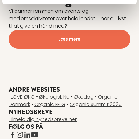
Vi danner rammen om events og
medlemsaktiviteter over hele landet – har du lyst
til at give en hånd med?
Læs mere
ANDRE WEBSITES
I LOVE ØKO
•
Økologisk Nu
•
Økodag
•
Organic
Denmark
•
Organic FFLG
•
Organic Summit 2025
NYHEDSBREVE
Tilmeld dig nyhedsbreve her
FØLG OS PÅ
www.facebook.com
www.instagram.com
www.linkedin.com
www.youtube.com