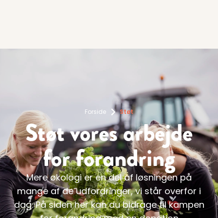
Forside
Støt
Støt vores arbejde
for forandring
Mere økologi er en del af løsningen på
mange af de udfordringer, vi står overfor i
dag. På siden her kan du bidrage til kampen