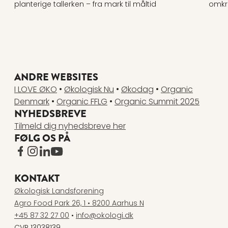
planterige tallerken – fra mark til måltid
omkri
ANDRE WEBSITES
I LOVE ØKO
•
Økologisk Nu
•
Økodag
•
Organic
Denmark
•
Organic FFLG
•
Organic Summit 2025
NYHEDSBREVE
Tilmeld dig nyhedsbreve her
FØLG OS PÅ
www.facebook.com
www.instagram.com
www.linkedin.com
www.youtube.com
KONTAKT
Økologisk Landsforening
Agro Food Park 26, 1 • 8200 Aarhus N
+45 87 32 27 00
•
info@okologi.dk
CVR 13038139