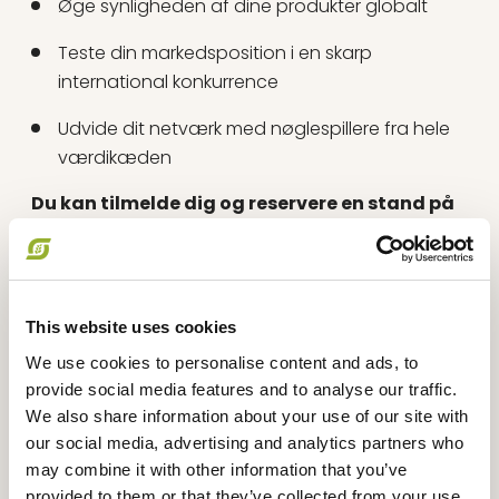
Øge synligheden af dine produkter globalt
Teste din markedsposition i en skarp
international konkurrence
Udvide dit netværk med nøglespillere fra hele
værdikæden
Du kan tilmelde dig og reservere en stand på
BIOFACH DANMARK
. (Pladser optages efter
først-til-mølle.)
Den danske fællesstand er kendt for sin stærke
tiltrækningskraft – især blandt internationale
This website uses cookies
indkøbere, kæder og grossister fra Tyskland og
resten af verden. Det skyldes vores vedvarende
We use cookies to personalise content and ads, to
tilstedeværelse og de danske producenters høje
provide social media features and to analyse our traffic.
innovationsniveau, som år efter år skaber
We also share information about your use of our site with
opmærksomhed.
our social media, advertising and analytics partners who
Det er ikke et krav at være medlem af Økologisk
may combine it with other information that you’ve
Landsforening eller Bio Aus Dänemark for at
provided to them or that they’ve collected from your use