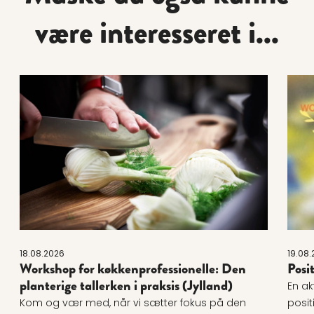
være interesseret i...
Læs mere om Workshop for køkkenprofessionelle: Den p
Læs 
18.08.2026
19.08.
Workshop for køkkenprofessionelle: Den
Posi
planterige tallerken i praksis (Jylland)
En ak
Kom og vær med, når vi sætter fokus på den
posit