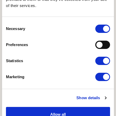
deltage.
of their services.
Gå til tilmelding
Consent
Necessary
Selection
Preferences
Statistics
Marketing
Show details
Støttet af Fonden for økologisk landbrug
FORSIDE
Allow all