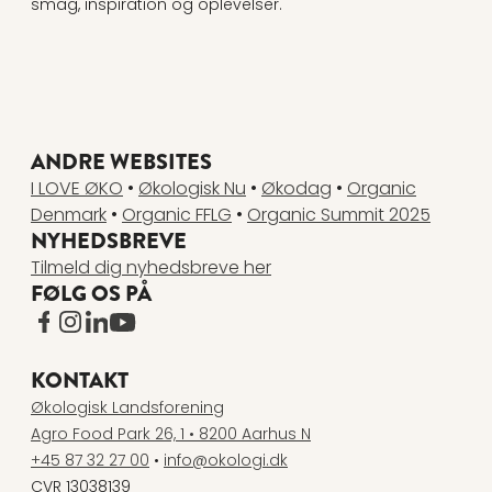
smag, inspiration og oplevelser.
ANDRE WEBSITES
I LOVE ØKO
•
Økologisk Nu
•
Økodag
•
Organic
Denmark
•
Organic FFLG
•
Organic Summit 2025
NYHEDSBREVE
Tilmeld dig nyhedsbreve her
FØLG OS PÅ
www.facebook.com
www.instagram.com
www.linkedin.com
www.youtube.com
KONTAKT
Økologisk Landsforening
Agro Food Park 26, 1 • 8200 Aarhus N
+45 87 32 27 00
•
info@okologi.dk
CVR 13038139