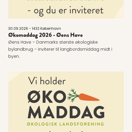
30.09.2026 - 1432 København
Økomaddag 2026 - Øens Have
Øens Have – Danmarks største økologiske
bylandbrug – inviterer til langbordsmiddag midt i
byen.
Læs mere om Økomaddag 2026 - Sønderborg Kom