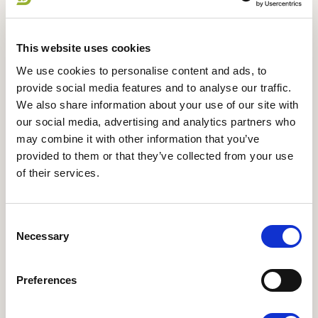
This website uses cookies
We use cookies to personalise content and ads, to
provide social media features and to analyse our traffic.
We also share information about your use of our site with
12.09.2026 - 5491 Blommenslyst
our social media, advertising and analytics partners who
Økomaddag 2026 - Skovmærke ApS
may combine it with other information that you’ve
Økomaddagen afholdes på landstedet Langkildehus
provided to them or that they’ve collected from your use
og sætter naturen i centrum – både som frirum og
of their services.
forsyningskilde.
Consent
Læs mere om Økomaddag 2026 - Toftegaard Økolog
Necessary
Selection
Preferences