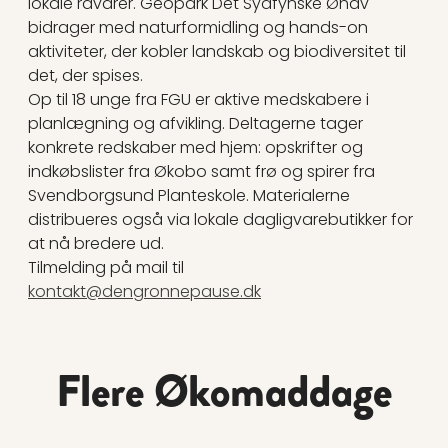
lokale råvarer. Geopark Det Sydfynske Øhav
bidrager med naturformidling og hands-on
aktiviteter, der kobler landskab og biodiversitet til
det, der spises.
Op til 18 unge fra FGU er aktive medskabere i
planlægning og afvikling. Deltagerne tager
konkrete redskaber med hjem: opskrifter og
indkøbslister fra Økobo samt frø og spirer fra
Svendborgsund Planteskole. Materialerne
distribueres også via lokale dagligvarebutikker for
at nå bredere ud.
Tilmelding på mail til
kontakt@dengronnepause.dk
Flere Økomaddage