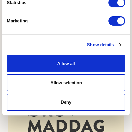
Statistics
Marketing
21.09.2026 - 6830 Nr. Nebel
Show details
Økomaddag 2026 - Toftegaard Økologi
Økomaddagen er et samarbejde mellem Toftegaard
Økologi og Mel fra Forum – to vestjyske økologiske
Allow all
producenter.
Allow selection
Læs mere om Økomaddag 2026 - Regionshospitalet 
Deny