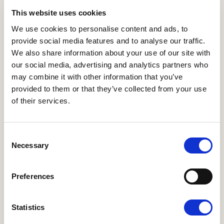
This website uses cookies
We use cookies to personalise content and ads, to
provide social media features and to analyse our traffic.
12.09.2026 - 5491 Blommenslyst
Økomaddag 2026 - Skovmærke ApS
We also share information about your use of our site with
Økomaddagen afholdes på landstedet Langkildehus
our social media, advertising and analytics partners who
og sætter naturen i centrum – både som frirum og
may combine it with other information that you’ve
forsyningskilde.
provided to them or that they’ve collected from your use
of their services.
Læs mere om Økomaddag 2026 - Toftegaard Økolog
Consent
Necessary
Selection
Preferences
Statistics