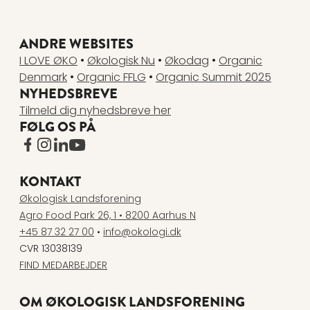
ANDRE WEBSITES
I LOVE ØKO
•
Økologisk Nu
•
Økodag
•
Organic
Denmark
•
Organic FFLG
•
Organic Summit 2025
NYHEDSBREVE
Tilmeld dig nyhedsbreve her
FØLG OS PÅ
www.facebook.com
www.instagram.com
www.linkedin.com
www.youtube.com
KONTAKT
Økologisk Landsforening
Agro Food Park 26, 1 • 8200 Aarhus N
+45 87 32 27 00
•
info@okologi.dk
CVR 13038139
FIND MEDARBEJDER
OM ØKOLOGISK LANDSFORENING