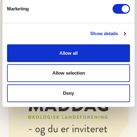
Marketing
21.09.2026 - 6830 Nr. Nebel
Økomaddag 2026 - Toftegaard Økologi
Økomaddagen er et samarbejde mellem Toftegaard
Show details
Økologi og Mel fra Forum – to vestjyske økologiske
producenter.
Allow all
Læs mere om Økomaddag 2026 - Regionshospitalet 
Allow selection
Deny