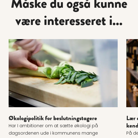
Måske du også kunne
være interesseret i...
Læs mere om Økologipolitik for beslutningstagere
Læs 
Økologipolitik for beslutningstagere
Lær 
ken
Har I ambitioner om at sætte økologi på
dagsordenen ude i kommunens mange
På de