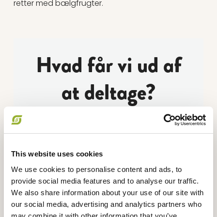
retter med bælgfrugter.
Hvad får vi ud af
at deltage?
Indsigt i bælg
Lærer de danske økologiske bælgfrugter at
This website uses cookies
kende
We use cookies to personalise content and ads, to
provide social media features and to analyse our traffic.
We also share information about your use of our site with
Inspiration
our social media, advertising and analytics partners who
Får inspiration til, hvordan I kan bruge lokale
may combine it with other information that you’ve