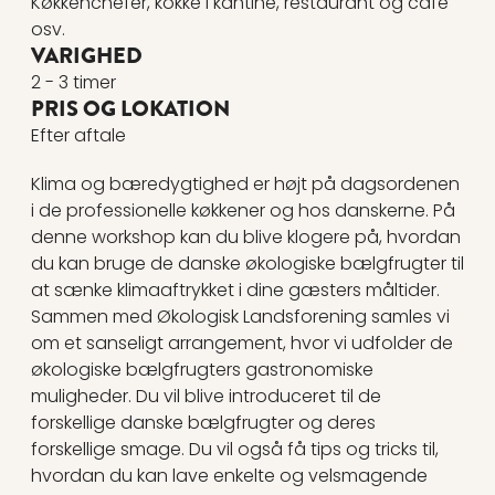
Køkkenchefer, kokke i kantine, restaurant og cafe
osv.
VARIGHED
2 - 3 timer
PRIS OG LOKATION
Efter aftale
Klima og bæredygtighed er højt på dagsordenen
i de professionelle køkkener og hos danskerne. På
denne workshop kan du blive klogere på, hvordan
du kan bruge de danske økologiske bælgfrugter til
at sænke klimaaftrykket i dine gæsters måltider.
Sammen med Økologisk Landsforening samles vi
om et sanseligt arrangement, hvor vi udfolder de
økologiske bælgfrugters gastronomiske
muligheder. Du vil blive introduceret til de
forskellige danske bælgfrugter og deres
forskellige smage. Du vil også få tips og tricks til,
hvordan du kan lave enkelte og velsmagende