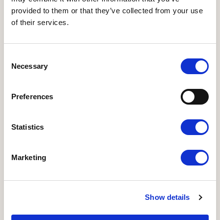
økologiske bælgfrugter i jeres menuplan
provided to them or that they’ve collected from your use
of their services.
Klimavenlige indkøb
Consent
Får indblik i fremtidens klimavenlige indkøb
Necessary
Selection
Preferences
Konkrete next step
Konkrete øko ”next steps” på, hvordan I kan
arbejde videre med at implementere
Statistics
bælgfrugter
Marketing
Økonomisk fokus
Får indblik i hvordan I opnår et positivt
Show details
økonomisk resultat, uden at gå på kompromis
med gæstens spiseoplevelse