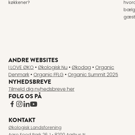
køkkener?
hvor
bælgf
gæste
ANDRE WEBSITES
I LOVE ØKO
•
Økologisk Nu
•
Økodag
•
Organic
Denmark
•
Organic FFLG
•
Organic Summit 2025
NYHEDSBREVE
Tilmeld dig nyhedsbreve her
FØLG OS PÅ
www.facebook.com
www.instagram.com
www.linkedin.com
www.youtube.com
KONTAKT
Økologisk Landsforening
Agro Food Park 26, 1 • 8200 Aarhus N