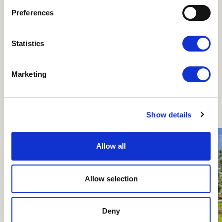
br@dyrenesbeskyttelse.dk
Preferences
Statistics
Måske du også kunne
Marketing
være interesseret i...
Show details
Læs mere om Repræsentantskabet
Læs 
Allow all
Allow selection
Deny