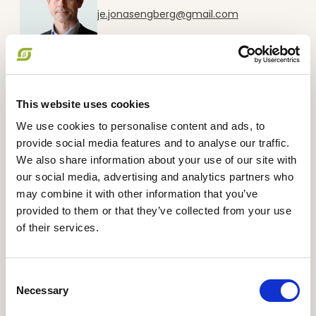
je.jonasengberg@gmail.com
Bestyrelsesmedlem
Markus Pallesen Schaumburg-
Müller
This website uses cookies
pallemarkus@gmail.com
We use cookies to personalise content and ads, to
Bestyrelsesmedlem
Richard de Visser
provide social media features and to analyse our traffic.
We also share information about your use of our site with
rdv@hortiadvice.dk
our social media, advertising and analytics partners who
may combine it with other information that you’ve
Bestyrelsesmedlem
provided to them or that they’ve collected from your use
Solvejg Horst Petersen
of their services.
+4522741383
horst@god-grund.dk
Consent
Bestyrelsesmedlem, Bestyrelsen
Necessary
Selection
Britta Riis