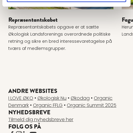
Repræsentantskabet
Fagu
Repræsentantskabets opgave er at sætte
Heru
Økologisk Landsforenings overordnede politiske
Lands
retning og sikre en bred interessevaretagelse på
tværs af medlemsgrupper.
ANDRE WEBSITES
I LOVE ØKO
•
Økologisk Nu
•
Økodag
•
Organic
Denmark
•
Organic FFLG
•
Organic Summit 2025
NYHEDSBREVE
Tilmeld dig nyhedsbreve her
FØLG OS PÅ