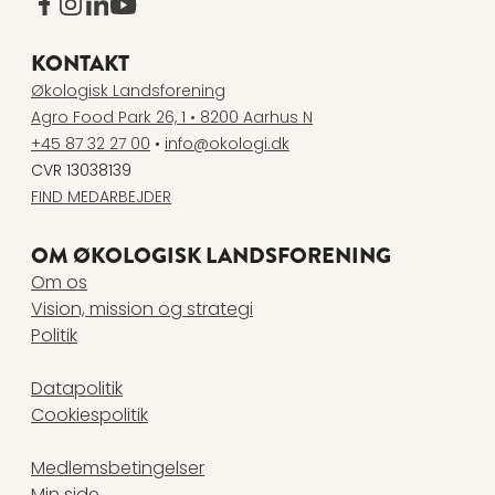
www.facebook.com
www.instagram.com
www.linkedin.com
www.youtube.com
KONTAKT
Økologisk Landsforening
Agro Food Park 26, 1 • 8200 Aarhus N
+45 87 32 27 00
•
info@okologi.dk
CVR 13038139
FIND MEDARBEJDER
OM ØKOLOGISK LANDSFORENING
Om os
Vision, mission og strategi
Politik
Datapolitik
Cookiespolitik
Medlemsbetingelser
Min side