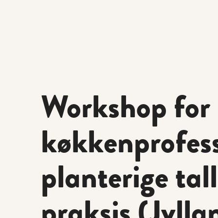
Workshop for
køkkenprofess
planterige tal
praksis (Jylla