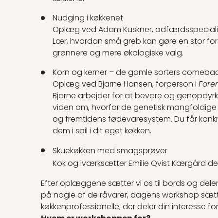
Nudging i køkkenet
Oplæg ved Adam Kuskner, adfærdsspecialis
Lær, hvordan små greb kan gøre en stor forske
grønnere og mere økologiske valg.
Korn og kerner – de gamle sorters comeba
Oplæg ved Bjarne Hansen, forperson i
Fore
Bjarne arbejder for at bevare og genopdyrke
viden om, hvorfor de genetisk mangfoldige 
og fremtidens fødevaresystem. Du får konkr
dem i spil i dit eget køkken.
Skuekøkken med smagsprøver
Kok og iværksætter Emilie Qvist Kærgård del
Efter oplæggene sætter vi os til bords og deler
på nogle af de råvarer, dagens workshop sæt
køkkenprofessionelle, der deler din interesse fo