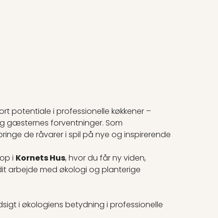
rt potentiale i professionelle køkkener –
g gæsternes forventninger. Som
t bringe de råvarer i spil på nye og inspirerende
hop i
Kornets Hus
, hvor du får ny viden,
 dit arbejde med økologi og planterige
dsigt i økologiens betydning i professionelle