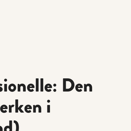
ionelle: Den
lerken i
nd)