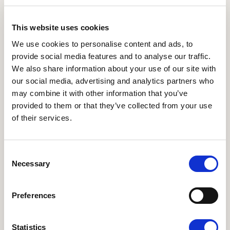
This website uses cookies
We use cookies to personalise content and ads, to
provide social media features and to analyse our traffic.
We also share information about your use of our site with
Næstforperson, Udviklingspolitisk udvalg
Jesper Saxgren
our social media, advertising and analytics partners who
may combine it with other information that you’ve
+4542261951
provided to them or that they’ve collected from your use
of their services.
saxgren@gmail.com
Mine primære kvalifikationer og væsentligste
Consent
professionelle erfaringer ligger indenfor
Necessary
Selection
områderne miljø/økologi, projektudvikling,
uddannelse/folkeoplysning og internationalt
projektarbejde. Har arbejdet som konsulent,
Preferences
rådgiver og projektudvikler med agro-økologiske
projekter i Bhutan, Nepal, Bolivia og Ghana.
Statistics