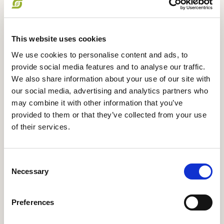
This website uses cookies
We use cookies to personalise content and ads, to
provide social media features and to analyse our traffic.
Medlem, Udviklingspolitisk udvalg
Laila Venø Bendsen
We also share information about your use of our site with
our social media, advertising and analytics partners who
+4522409822
may combine it with other information that you’ve
provided to them or that they’ve collected from your use
boavida39@gmail.com
of their services.
BoaVida ApS Jeg arbejder med socialt
bæredygtige fødevarer, primært med farmere i
Consent
Tanzania. Her hjælper jeg med at skabe flere og
Necessary
Selection
meningsfulde jobs samt at få kvalitetsprodukter
produceret, som vi kan få til Danmark. Jeg
arbejder ud fra at samarbejdet skal hvile i
Preferences
forretning for at det er bæredygtigt på den lange
bane. Derfor vil jeg gerne bringe forretnings