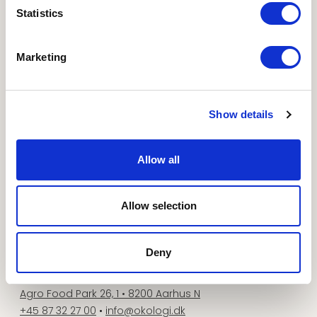
Statistics
aspektet med ind til vores udviklingsarbejde.
Marketing
ANDRE WEBSITES
Show details
I LOVE ØKO
•
Økologisk Nu
•
Økodag
•
Organic
Denmark
•
Organic FFLG
•
Organic Summit 2025
Allow all
NYHEDSBREVE
Tilmeld dig nyhedsbreve her
FØLG OS PÅ
Allow selection
www.facebook.com
www.instagram.com
www.linkedin.com
www.youtube.com
Deny
KONTAKT
Økologisk Landsforening
Agro Food Park 26, 1 • 8200 Aarhus N
+45 87 32 27 00
•
info@okologi.dk