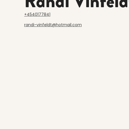
Randi Vinfeld
+4540177841
randi-vinfeldt@hotmail.com