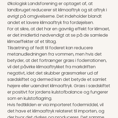
Økologisk Landsforening er optaget af, at
landbruget reducerer sit klimaaftryk og sit aftryk i
øvrigt på omgivelserne. Det indeholder blandt
andet et lavere klimaaftryk fra fordøjelsen.
For at sikre, at det har en gavnlig effekt for klimaet,
er det imidlertid nødvendigt at se på de samlede
klimaeffekter af et tiltag.
Tilsætning af fedt til foderet kan reducere
metanudledningen fra vommen, men hvis det
betyder, at det fortrænger græs i foderrationen,
vil det påvirke klimaaftrykket fra markdriften
negativt, idet det skubber græsmarker ud af
sædskiftet og dermed kan det betyde et samlet
højere eller uændret klimaaftryk. Græs i sædskiftet
er positivt for jordens kulstofbalance og fungerer
som en kulstoflagring.
Hvis fedtkilden er via importeret fodermiddel, vil
det have et klimaaftryk relateret til importen, og
der hvor det dyrkes og produceres. Det samme