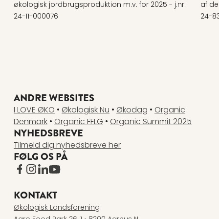
økologisk jordbrugsproduktion m.v. for 2025 - j.nr.
af de
24-11-000076
24-8
ANDRE WEBSITES
I LOVE ØKO
•
Økologisk Nu
•
Økodag
•
Organic
Denmark
•
Organic FFLG
•
Organic Summit 2025
NYHEDSBREVE
Tilmeld dig nyhedsbreve her
FØLG OS PÅ
www.facebook.com
www.instagram.com
www.linkedin.com
www.youtube.com
KONTAKT
Økologisk Landsforening