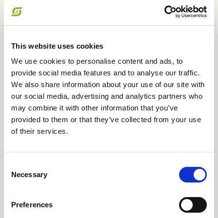
biodiversiteten i jorden, hvilket igen er vigtigt for
jordens kulstoflagrende evne.
Krav om tilsætning af fodertilsætningsstoffer og
fedt vil i øvrigt have en negativ betydning for
This website uses cookies
dyrevelfærden. Virkemidlerne kan påvirke dyrenes
velfærd direkte ligesom det forhold, at de skal
We use cookies to personalise content and ads, to
holdes på stald, for at virkemidlerne kan bruges er
provide social media features and to analyse our traffic.
negativt for dyrenes liv.
We also share information about your use of our site with
Økologisk Landsforening noterer sig med
our social media, advertising and analytics partners who
tilfredshed at økologien går fri af obligatorisk krav
may combine it with other information that you’ve
om tilsætning af fedt, men eftersom kravet vil
provided to them or that they’ve collected from your use
påvirke den generelle udvikling i landbruget, ser vi
of their services.
behov for at reagere på det fremsatte udkast.
Lovkrav som det fremsatte vil skubbe til en
Consent
strukturudvikling, der fjerner sig fra et bæredygtigt
Necessary
Selection
landbrug, og det er skadeligt, hvis der ikke er
garanti for, at det i en samlet betragtning giver et
lavere klimaaftryk
Preferences
Økologisk Landsforening mener, det er vigtigt at