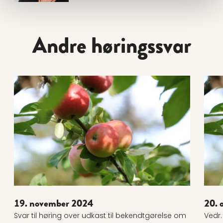
Andre høringssvar
Læs mere om 19. november 2024
Læs 
19. november 2024
20. 
Svar til høring over udkast til bekendtgørelse om
Vedr.