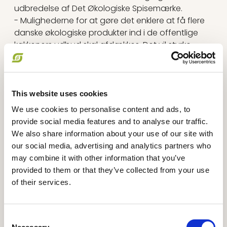
udbredelse af Det Økologiske Spisemærke.
- Mulighederne for at gøre det enklere at få flere
danske økologiske produkter ind i de offentlige
køkkeners udbud skal afdækkes. Det vil styrke
dansk fødevareforsyning og fremme livet i
landdistrikterne samtidigt med, vi får flere sunde
og friske råvarer.
- Det skal være nemmere at være en lille
This website uses cookies
producent med primærproduktion og direkte
We use cookies to personalise content and ads, to
afsætning. Derfor skal Småskalapakken udvides,
provide social media features and to analyse our traffic.
så den sikrer flere byrdelettelser i relation til
We also share information about your use of our site with
fødevarekontrol og tilskudsordninger.
our social media, advertising and analytics partners who
- Mange flere skal have mulighed for at købe
may combine it with other information that you’ve
økologi både planteprodukter og produkter fra
provided to them or that they’ve collected from your use
dyr og for nogle forbrugere er merprisen en
of their services.
væsentlig barriere. En analyse skal derfor afdække
samfundsøkonomien i landbruget ved omstilling
til mere økologi.
Consent