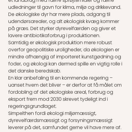
et landbrug med færre sprøjtemidler og færre
udledninger til gavn for klima, miljø og drikkevand.
De økologiske dyr har mere plads, adgang til
udendørsarealer, og alt økologisk kvæg kommer
på græs. Det styrker dyrevelfærden og giver et
lavere antibiotikaforbrug i produktionen.
Samtidig er økologisk produktion mere robust
overfor geopolitiske uroligheder, da økologien er
mindre afhængig af importeret kunstgødning og
foder, og økologi kan dermed spille en vigtig rolle i
det danske beredskab.
En klar anbefaling til en kommende regering –
uanset hvem det bliver – er derfor at få målet om
fordobling af det økologiske areal, forbrug og
eksport frem mod 2030 skrevet tydeligt ind i
regeringsgrundlaget.
Simpelthen fordi økologi miljømæssigt,
dyrevelfærdsmæssigt og forsyningsmæssigt
leverer på det, samfundet gerne vil have mere af.