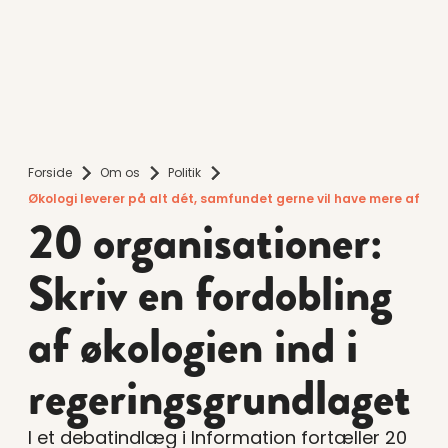
Forside
Om os
Politik
Økologi leverer på alt dét, samfundet gerne vil have mere af
20 organisationer:
Skriv en fordobling
af økologien ind i
regeringsgrundlaget
I et debatindlæg i Information fortæller 20