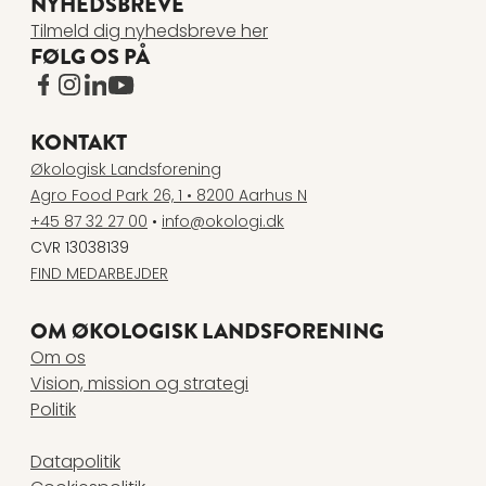
NYHEDSBREVE
Tilmeld dig nyhedsbreve her
FØLG OS PÅ
www.facebook.com
www.instagram.com
www.linkedin.com
www.youtube.com
KONTAKT
Økologisk Landsforening
Agro Food Park 26, 1 • 8200 Aarhus N
+45 87 32 27 00
•
info@okologi.dk
CVR 13038139
FIND MEDARBEJDER
OM ØKOLOGISK LANDSFORENING
Om os
Vision, mission og strategi
Politik
Datapolitik