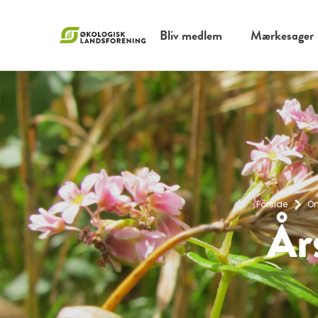
Bliv medlem
Mærkesager
Forside
O
År