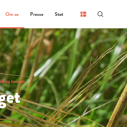
Om os
Presse
Støt
Søg
ab og budget
get