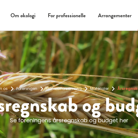
Om økologi
For professionelle
Arrangementer
m os
Foreningen
Generalforsamling
Materialer
Årsregnsk
sregnskab og bud
Se foreningens årsregnskab og budget her