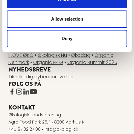
projektudvikling, fundraising og kommunikation til
foreningens virksomhedsmedlemmer.
Allow selection
Deny
ANDRE WEBSITES
I LOVE ØKO
•
Økologisk Nu
•
Økodag
•
Organic
Denmark
•
Organic FFLG
•
Organic Summit 2025
NYHEDSBREVE
Tilmeld dig nyhedsbreve her
FØLG OS PÅ
www.facebook.com
www.instagram.com
www.linkedin.com
www.youtube.com
KONTAKT
Økologisk Landsforening
Agro Food Park 26, 1 • 8200 Aarhus N
+45 87 32 27 00
•
info@okologi.dk