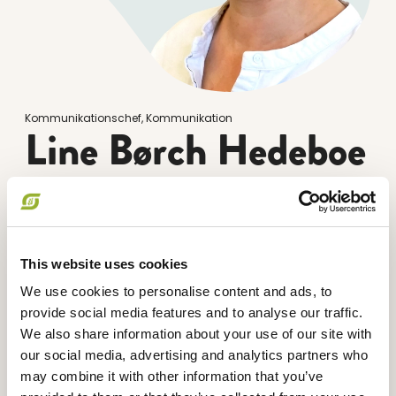
Kommunikationschef, Kommunikation
Line Børch Hedeboe
+45 20 72 23 66
lhe@okologi.dk
Jeg arbejder med strategisk kommunikation på
This website uses cookies
tværs af afdelinger og med foreningens udtryk
og kendskabsgrad for øje. Jeg har ledelsesansvar
We use cookies to personalise content and ads, to
for kommunikationsafdelingen og er en del af
provide social media features and to analyse our traffic.
ledelsesgruppen.
We also share information about your use of our site with
our social media, advertising and analytics partners who
may combine it with other information that you’ve