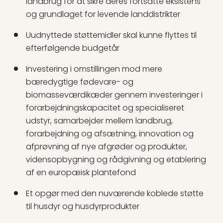
landbrug for at sikre deres fortsatte eksistens
og grundlaget for levende landdistrikter
Uudnyttede støttemidler skal kunne flyttes til
efterfølgende budgetår
Investering i omstillingen mod mere
bæredygtige fødevare- og
biomasseværdikæder gennem investeringer i
forarbejdningskapacitet og specialiseret
udstyr, samarbejder mellem landbrug,
forarbejdning og afsætning, innovation og
afprøvning af nye afgrøder og produkter,
vidensopbygning og rådgivning og etablering
af en europæisk plantefond
Et opgør med den nuværende koblede støtte
til husdyr og husdyrprodukter