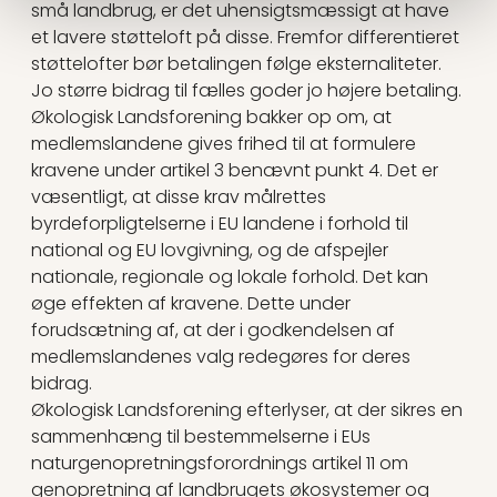
små landbrug, er det uhensigtsmæssigt at have
et lavere støtteloft på disse. Fremfor differentieret
støttelofter bør betalingen følge eksternaliteter.
Jo større bidrag til fælles goder jo højere betaling.
Økologisk Landsforening bakker op om, at
medlemslandene gives frihed til at formulere
kravene under artikel 3 benævnt punkt 4. Det er
væsentligt, at disse krav målrettes
byrdeforpligtelserne i EU landene i forhold til
national og EU lovgivning, og de afspejler
nationale, regionale og lokale forhold. Det kan
øge effekten af kravene. Dette under
forudsætning af, at der i godkendelsen af
medlemslandenes valg redegøres for deres
bidrag.
Økologisk Landsforening efterlyser, at der sikres en
sammenhæng til bestemmelserne i EUs
naturgenopretningsforordnings artikel 11 om
genopretning af landbrugets økosystemer og