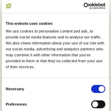
CAP perioder. Forslaget om degressive støtte og
Capping er muligvis et tiltag fra EU- kommissionen
til at gå i samme retning. Det er dog problematisk,
at der ikke er indsat krav til et minimumsbudget til
This website uses cookies
de tiltag, der søges fremmet i rammerne af artikel
We use cookies to personalise content and ads, to
4 og 10.
provide social media features and to analyse our traffic.
Økologisk Landsforening mener, at der mindst skal
We also share information about your use of our site with
disponeres 30% af budgettet til artikel 4 og 10
our social media, advertising and analytics partners who
tiltag, når den nye CAP træder i kraft, og denne
may combine it with other information that you’ve
andel gradvis skal forøges til mindst 50%, inden for
provided to them or that they’ve collected from your use
en første CAP-periode. Udbetalingen bør så vidt
of their services.
muligt ske på grundlag af resultater, der er
dokumenteret med validerede
opgørelsesmetoder, som det også anbefales af
Consent
den strategiske dialoggruppe om fremtiden for
Necessary
Selection
EUs landbrug.
Med hensyn til den degressive støtte og Capping/
Preferences
støtteloft, så er det reelt ikke nødvendigt, hvis der