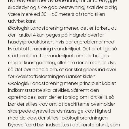
nyttedyrene i det dyrkede land, for at forebygge
skadedyr og sikre god bestøvning, skal der aldrig
være mere ed 30 – 50 meters afstand til en
udyrket kant.
Økologisk Landsforening mener, det er forkert, at
der i artikel 4 kun peges på indgreb overfor
husdyrproduktionen, hvis der er problemer med
kvælstofforurening i vandmiljøet. Det er et lige så
stort problem for vandmiljøet, om der bruges
meget kunstgødning, eller om der er mange dyr,
så det bør handle om, at der skal gribes ind over
for kvælstofbelastningen uanset kilden.
Økologisk Landsforening mener principielt koblet
indkomststøtte skal afvikles. Såfremt den
opretholdes, som der er forslag om i artikel 11, så
bør der stilles krav om, at bedrifterne overholder
skærpede dyrevelfærdsmæssige krav i lighed
med de krav, der stilles i økologiforordningen.
Dyrevelfærd bør indsættes i det første afsnit, som