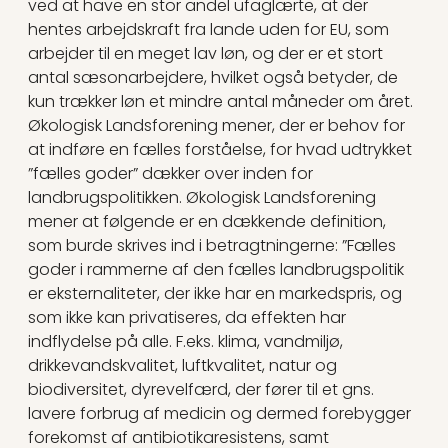
ved at have en stor andel ufaglærte, at der
hentes arbejdskraft fra lande uden for EU, som
arbejder til en meget lav løn, og der er et stort
antal sæsonarbejdere, hvilket også betyder, de
kun trækker løn et mindre antal måneder om året.
Økologisk Landsforening mener, der er behov for
at indføre en fælles forståelse, for hvad udtrykket
”fælles goder” dækker over inden for
landbrugspolitikken. Økologisk Landsforening
mener at følgende er en dækkende definition,
som burde skrives ind i betragtningerne: ”Fælles
goder i rammerne af den fælles landbrugspolitik
er eksternaliteter, der ikke har en markedspris, og
som ikke kan privatiseres, da effekten har
indflydelse på alle. F.eks. klima, vandmiljø,
drikkevandskvalitet, luftkvalitet, natur og
biodiversitet, dyrevelfærd, der fører til et gns.
lavere forbrug af medicin og dermed forebygger
forekomst af antibiotikaresistens, samt