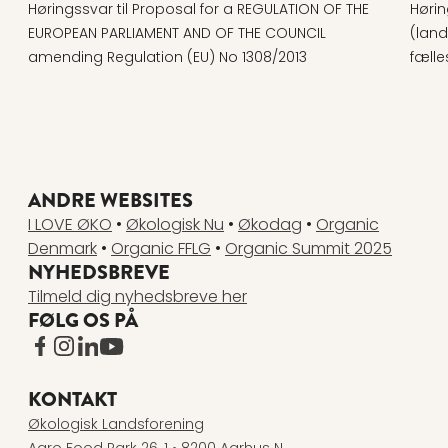
Høringssvar til Proposal for a REGULATION OF THE
Hørin
EUROPEAN PARLIAMENT AND OF THE COUNCIL
(land
amending Regulation (EU) No 1308/2013
fælle
ANDRE WEBSITES
I LOVE ØKO
•
Økologisk Nu
•
Økodag
•
Organic
Denmark
•
Organic FFLG
•
Organic Summit 2025
NYHEDSBREVE
Tilmeld dig nyhedsbreve her
FØLG OS PÅ
www.facebook.com
www.instagram.com
www.linkedin.com
www.youtube.com
KONTAKT
Økologisk Landsforening