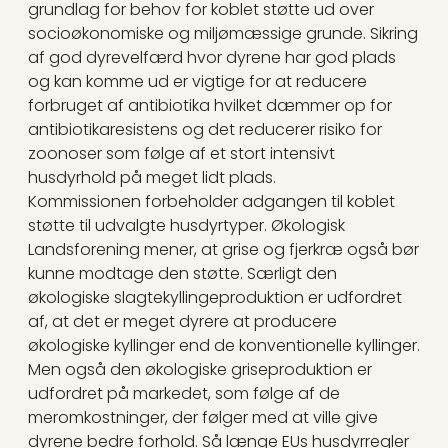
grundlag for behov for koblet støtte ud over
socioøkonomiske og miljømæssige grunde. Sikring
af god dyrevelfærd hvor dyrene har god plads
og kan komme ud er vigtige for at reducere
forbruget af antibiotika hvilket dæmmer op for
antibiotikaresistens og det reducerer risiko for
zoonoser som følge af et stort intensivt
husdyrhold på meget lidt plads.
Kommissionen forbeholder adgangen til koblet
støtte til udvalgte husdyrtyper. Økologisk
Landsforening mener, at grise og fjerkræ også bør
kunne modtage den støtte. Særligt den
økologiske slagtekyllingeproduktion er udfordret
af, at det er meget dyrere at producere
økologiske kyllinger end de konventionelle kyllinger.
Men også den økologiske griseproduktion er
udfordret på markedet, som følge af de
meromkostninger, der følger med at ville give
dyrene bedre forhold. Så længe EUs husdyrregler