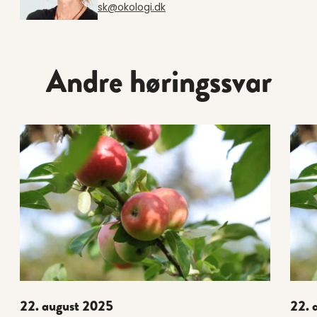
sk@okologi.dk
Andre høringssvar
Læs mere om 22. august 2025
Læs 
22. august 2025
22. 