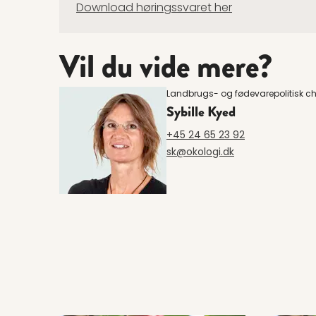
Download høringssvaret her
Vil du vide mere?
Landbrugs- og fødevarepolitisk chef
Sybille Kyed
+45 24 65 23 92
sk@okologi.dk