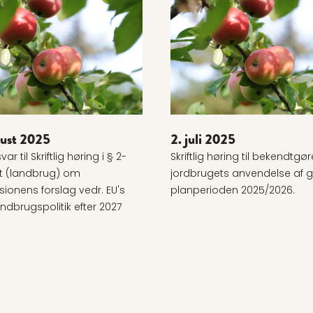
e om 22. august 2025
Læs mere om 2. juli 2025
gust 2025
2. juli 2025
ar til Skriftlig høring i § 2-
Skriftlig høring til bekendtg
t (landbrug) om
jordbrugets anvendelse af g
onens forslag vedr. EU's
planperioden 2025/2026.
andbrugspolitik efter 2027