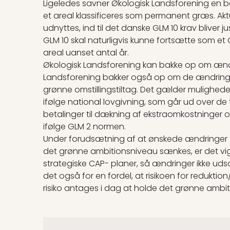
Ligeledes savner Økologisk Landsforening en beg
et areal klassificeres som permanent græs. Aktu
udnyttes, ind til det danske GLM 10 krav bliver j
GLM 10 skal naturligvis kunne fortsætte som et
areal uanset antal år.
Økologisk Landsforening kan bakke op om ænd
Landsforening bakker også op om de ændringer,
grønne omstillingstiltag. Det gælder mulighede
ifølge national lovgivning, som går ud over de
betalinger til dækning af ekstraomkostninger o
ifølge GLM 2 normen.
Under forudsætning af at ønskede ændringer til
det grønne ambitionsniveau sænkes, er det vigt
strategiske CAP- planer, så ændringer ikke ud
det også for en fordel, at risikoen for redukt
risiko antages i dag at holde det grønne ambi