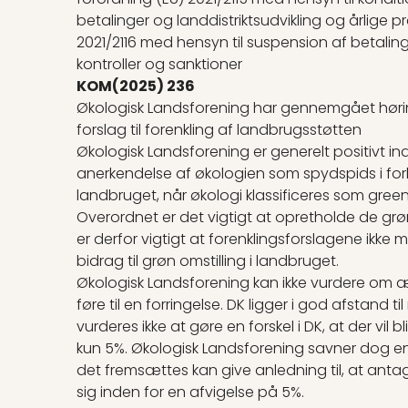
betalinger og landdistriktsudvikling og årlige 
2021/2116 med hensyn til suspension af betali
kontroller og sanktioner
KOM(2025) 236
Økologisk Landsforening har gennemgået høri
forslag til forenkling af landbrugsstøtten
Økologisk Landsforening er generelt positivt inds
anerkendelse af økologien som spydspids i forho
landbruget, når økologi klassificeres som green b
Overordnet er det vigtigt at opretholde de grø
er derfor vigtigt at forenklingsforslagene ikke 
bidrag til grøn omstilling i landbruget.
Økologisk Landsforening kan ikke vurdere om
føre til en forringelse. DK ligger i god afstand
vurderes ikke at gøre en forskel i DK, at der vil
kun 5%. Økologisk Landsforening savner dog en
det fremsættes kan give anledning til, at ant
sig inden for en afvigelse på 5%.