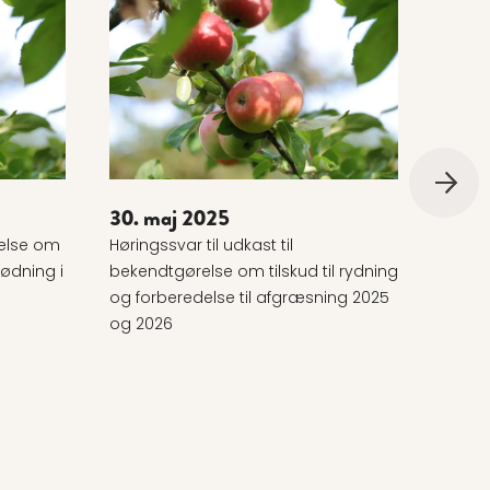
Læs mere om 30. maj 2025
Læs m
30. maj 2025
22. 
ørelse om
Høringssvar til udkast til
Skrift
ødning i
bekendtgørelse om tilskud til rydning
(land
og forberedelse til afgræsning 2025
den fæ
og 2026