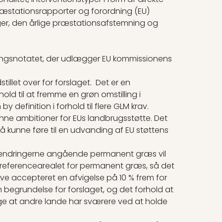
præstationsrapporter og forordning (EU)
nger, den årlige præstationsafstemning og
ngsnotatet, der udlægger EU kommissionens
tillet over for forslaget. Det er en
ld til at fremme en grøn omstilling i
y definition i forhold til flere GLM krav.
nne ambitioner for EUs landbrugsstøtte. Det
må kunne føre til en udvanding af EU støttens
 ændringerne angående permanent græs vil
 til referencearealet for permanent græs, så det
 blive accepteret en afvigelse på 10 % frem for
 begrundelse for forslaget, og det forhold at
age at andre lande har sværere ved at holde