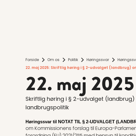
Forside
Om os
Politik
Høringssvar
Høringssv
22. maj 2025: Skriftlig høring i § 2-udvalget (landbrug)
22. maj 2025
Skriftlig høring i § 2-udvalget (landbru
landbrugspolitik
Høringssvar til NOTAT TIL § 2-UDVALGET (LANDB
om Kommissionens forslag til Europa-Parlame
forordning (EU) 2021/2115 med hensyn til konditio