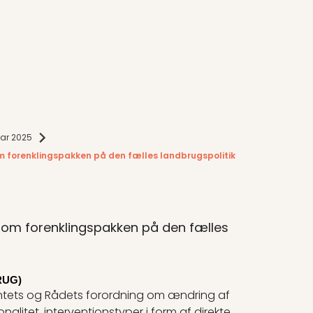
ar 2025
 om forenklingspakken på den fælles landbrugspolitik
g) om forenklingspakken på den fælles
RUG)
ntets og Rådets forordning om ændring af
nalitet, interventionstyper i form af direkte