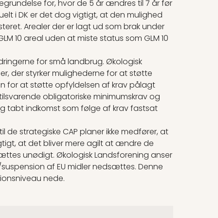
rundelse for, hvor de 5 år ændres til 7 år før
elt i DK er det dog vigtigt, at den mulighed
usteret. Arealer der er lagt ud som brak under
 GLM 10 areal uden at miste status som GLM 10
ringerne for små landbrug. Økologisk
 der styrker mulighederne for at støtte
n for at støtte opfyldelsen af krav pålagt
 tilsvarende obligatoriske minimumskrav og
g tabt indkomst som følge af krav fastsat
 de strategiske CAP planer ikke medfører, at
igt, at det bliver mere agilt at ændre de
sættes unødigt. Økologisk Landsforening anser
ion/suspension af EU midler nedsættes. Denne
tionsniveau nede.