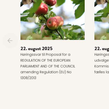
Læs mere om 22. august 2025
Læs mer
22. august 2025
22. au
Høringssvar til Proposal for a
Høringssv
REGULATION OF THE EUROPEAN
udvalge
PARLIAMENT AND OF THE COUNCIL
Kommissi
amending Regulation (EU) No
fælles l
1308/2013