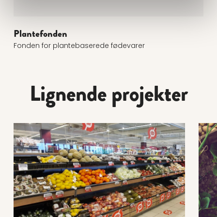
Plantefonden
Fonden for plantebaserede fødevarer
Lignende projekter
Læs mere om Fremtidens planteambassadører i dagli
Læs 