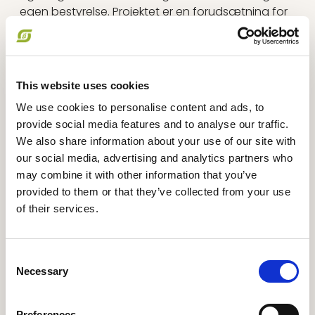
egen bestyrelse. Projektet er en forudsætning for
mange af de øvrige indsatser i samfundet, der
skal udvikle sektoren for plantebaserede
fødevarer i Danmark.
This website uses cookies
We use cookies to personalise content and ads, to
Projektleder
:
provide social media features and to analyse our traffic.
Daniel Barrera Madsen
We also share information about your use of our site with
Kontaktperson hos Økologisk
our social media, advertising and analytics partners who
Landsforening:
may combine it with other information that you’ve
Mette Villekær
provided to them or that they’ve collected from your use
Projektperiode
:
of their services.
01.01.2025 - 31.12.2026
Deltagere/målgruppe
:
Professionelle aktører, forbrugere
Consent
Samarbejdspartnere:
Necessary
Selection
Dansk Vegetarisk Forening
Plantebranchen
Landbrug & Fødevarer
-
Planteværket
Preferences