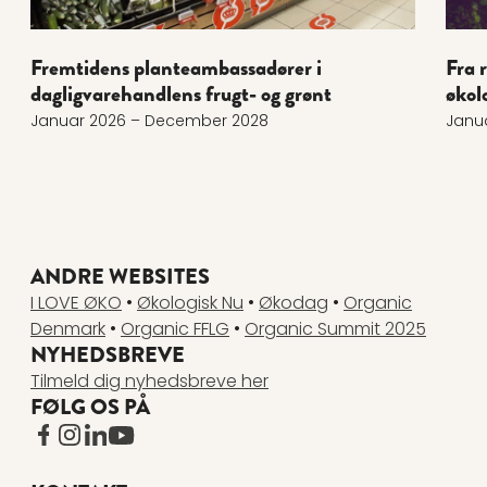
Fremtidens planteambassadører i
Fra 
dagligvarehandlens frugt- og grønt
økol
Januar 2026 – December 2028
Janu
ANDRE WEBSITES
I LOVE ØKO
•
Økologisk Nu
•
Økodag
•
Organic
Denmark
•
Organic FFLG
•
Organic Summit 2025
NYHEDSBREVE
Tilmeld dig nyhedsbreve her
FØLG OS PÅ
www.facebook.com
www.instagram.com
www.linkedin.com
www.youtube.com