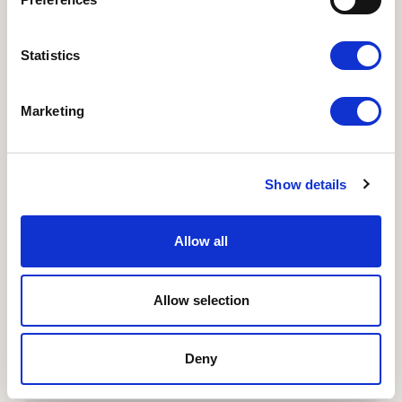
Dansk Industri
-
Planteindustrien
Finansiering:
Statistics
Plantefonden
Projektet er en del af Plantebaseret
Marketing
Videnscenter
Show details
Læs mere om Plantefonden
Allow all
Allow selection
Deny