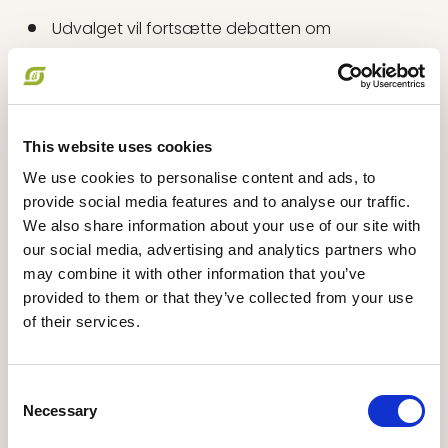
Udvalget vil fortsætte debatten om
foderreglerne for hjemmeblandere, herunder
muligheder for egenproduktion af foder og
mulighed for afprøvning af alternative
foderkilder, f.eks. fermenteret foder og
This website uses cookies
alternative proteinkilder.
We use cookies to personalise content and ads, to
provide social media features and to analyse our traffic.
Udvalget mødes flere gange årligt:
We also share information about your use of our site with
16. marts
our social media, advertising and analytics partners who
may combine it with other information that you’ve
16. juni
provided to them or that they’ve collected from your use
of their services.
7. september
20. november
Consent
Necessary
Selection
25. januar 2027: Årsmøde