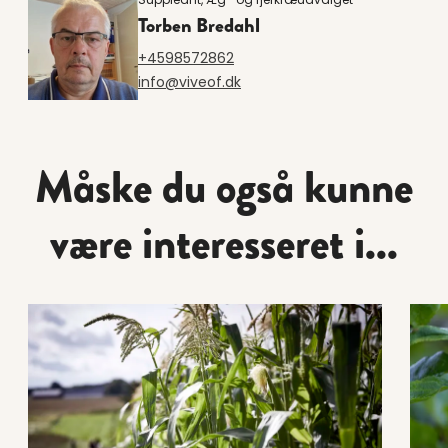
Torben Bredahl
+4598572862
info@viveof.dk
Måske du også kunne
være interesseret i...
Læs mere om Planteavlsudvalget
Læs 