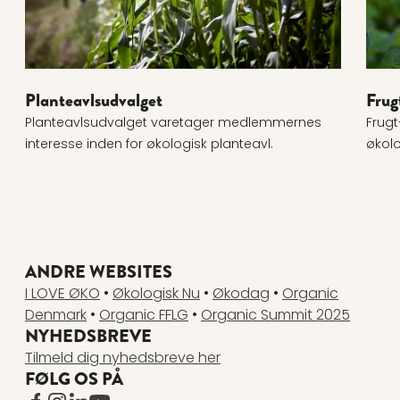
Planteavlsudvalget
Frug
Planteavlsudvalget varetager medlemmernes
Frug
interesse inden for økologisk planteavl.
økolo
ANDRE WEBSITES
I LOVE ØKO
•
Økologisk Nu
•
Økodag
•
Organic
Denmark
•
Organic FFLG
•
Organic Summit 2025
NYHEDSBREVE
Tilmeld dig nyhedsbreve her
FØLG OS PÅ