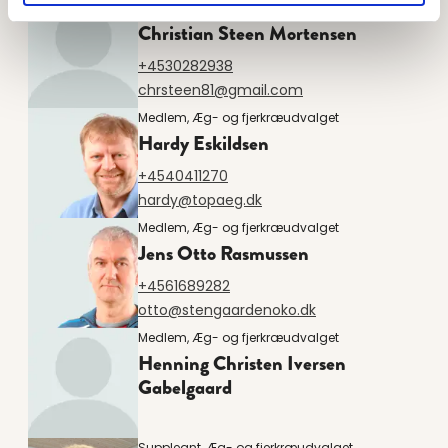
Medlem, Æg- og fjerkræudvalget
Christian Steen Mortensen
+4530282938
chrsteen81@gmail.com
Medlem, Æg- og fjerkræudvalget
Hardy Eskildsen
+4540411270
hardy@topaeg.dk
Medlem, Æg- og fjerkræudvalget
Jens Otto Rasmussen
+4561689282
otto@stengaardenoko.dk
Medlem, Æg- og fjerkræudvalget
Henning Christen Iversen
Gabelgaard
Suppleant, Æg- og fjerkræudvalget