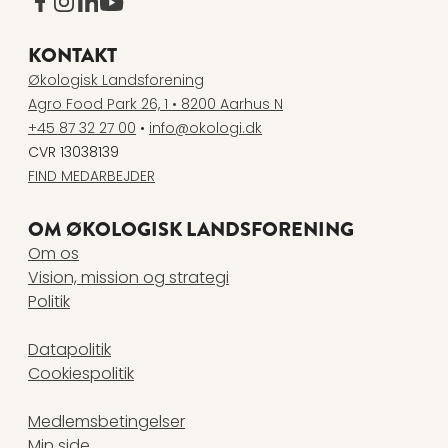
www.facebook.com
www.instagram.com
www.linkedin.com
www.youtube.com
KONTAKT
Økologisk Landsforening
Agro Food Park 26, 1 • 8200 Aarhus N
+45 87 32 27 00
•
info@okologi.dk
CVR 13038139
FIND MEDARBEJDER
OM ØKOLOGISK LANDSFORENING
Om os
Vision, mission og strategi
Politik
Datapolitik
Cookiespolitik
Medlemsbetingelser
Min side