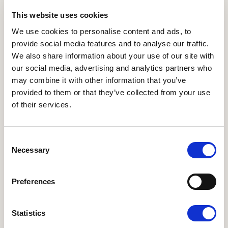
This website uses cookies
We use cookies to personalise content and ads, to
provide social media features and to analyse our traffic.
12.09.2026 - 5491 Blommenslyst
Økomaddag 2026 - Skovmærke ApS
We also share information about your use of our site with
our social media, advertising and analytics partners who
Økomaddagen afholdes på landstedet Langkildehus
may combine it with other information that you’ve
og sætter naturen i centrum – både som frirum og
provided to them or that they’ve collected from your use
forsyningskilde.
of their services.
Læs mere om Økomaddag 2026 - Toftegaard Økolog
Consent
Necessary
Selection
Preferences
Statistics