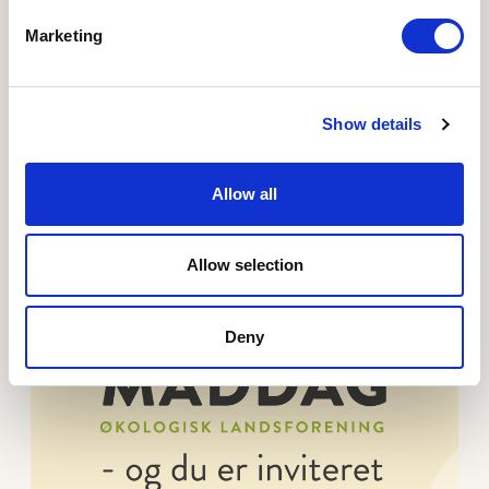
Marketing
21.09.2026 - 6830 Nr. Nebel
Økomaddag 2026 - Toftegaard Økologi
Økomaddagen er et samarbejde mellem Toftegaard
Show details
Økologi og Mel fra Forum – to vestjyske økologiske
producenter.
Allow all
Læs mere om Økomaddag 2026 - Regionshospitalet 
Allow selection
Deny