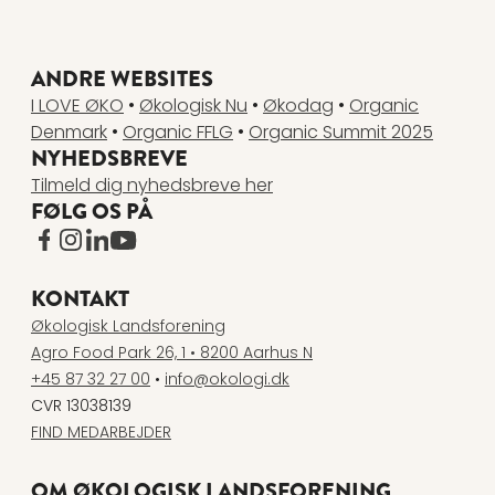
ANDRE WEBSITES
I LOVE ØKO
•
Økologisk Nu
•
Økodag
•
Organic
Denmark
•
Organic FFLG
•
Organic Summit 2025
NYHEDSBREVE
Tilmeld dig nyhedsbreve her
FØLG OS PÅ
www.facebook.com
www.instagram.com
www.linkedin.com
www.youtube.com
KONTAKT
Økologisk Landsforening
Agro Food Park 26, 1 • 8200 Aarhus N
+45 87 32 27 00
•
info@okologi.dk
CVR 13038139
FIND MEDARBEJDER
OM ØKOLOGISK LANDSFORENING