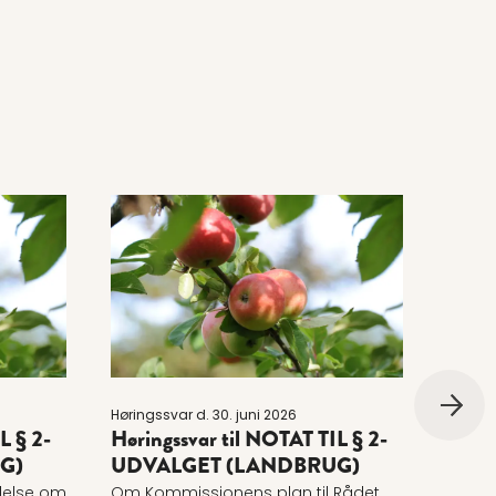
 til NOTAT TIL § 2-UDVALGET (LANDBRUG)
Læs mere om Høringssvar til NOTAT TIL § 
Læs 
Høringssvar d. 30. juni 2026
Hørings
L § 2-
Høringssvar til NOTAT TIL § 2-
Jour
G)
UDVALGET (LANDBRUG)
(Gød
else om
Om Kommissionens plan til Rådet
Høring