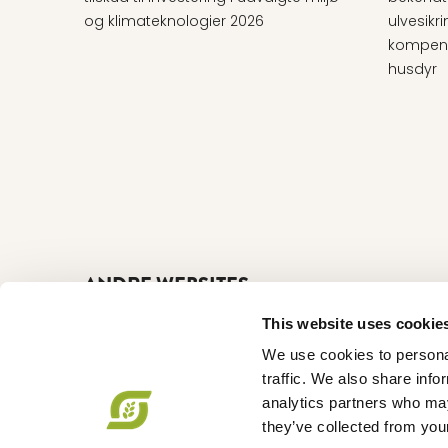
og klimateknologier 2026
ulvesikr
kompens
husdyr
ANDRE WEBSITES
I LOVE ØKO
•
Økologisk
This website uses cookie
Nu
•
Økodag
•
Organic Denmark
•
Organic
FFLG
•
Organic Summit 2025
We use cookies to personal
NYHEDSBREVE
traffic. We also share info
Tilmeld dig nyhedsbreve her
analytics partners who may
FØLG OS PÅ
they’ve collected from your