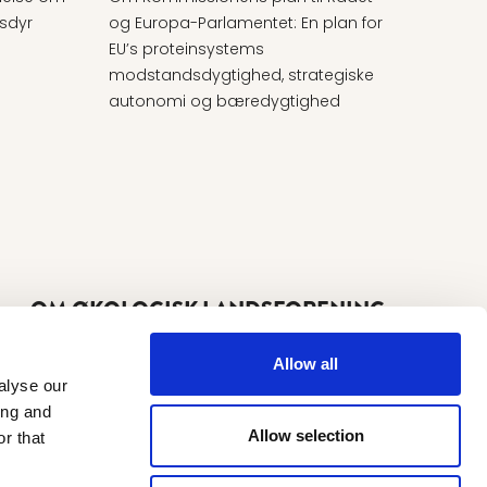
usdyr
og Europa-Parlamentet: En plan for
beken
EU’s proteinsystems
anven
modstandsdygtighed, strategiske
planp
autonomi og bæredygtighed
OM ØKOLOGISK LANDSFORENING
Om os
Vision, mission og strategi
Allow all
Politik
alyse our
ing and
Allow selection
Datapolitik
r that
Cookiespolitik