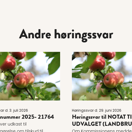
Andre høringssvar
re om Journalnummer 2025- 21764
Læs mere om Høringssvar
r d. 3. juli 2026
Høringssvar d. 29. juni 2026
lnummer 2025- 21764
Høringssvar til NOTAT TI
UDVALGET (LANDBRU
ver udkast til
ørelse om tilskud til
Om Kommissionens meddel