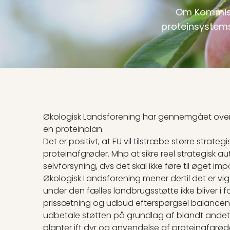
Om Kommissi
proteinsystem
Økologisk Landsforening har gennemgået oversig
en proteinplan.
Det er positivt, at EU vil tilstræbe større stra
proteinafgrøder. Mhp at sikre reel strategisk 
selvforsyning, dvs det skal ikke føre til øget im
Økologisk Landsforening mener dertil det er vigt
under den fælles landbrugsstøtte ikke bliver i f
prissætning og udbud efterspørgsel balancen.
udbetale støtten på grundlag af blandt andet 
planter ift dyr og anvendelse af proteinafgrøde