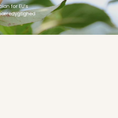
lan for EU’s
 bæredygtighed