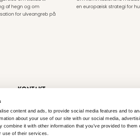
ing af hegn og om
en europæisk strategi for h
ation for ulveangreb på
KONTAKT
Økologisk Landsforening
s
Agro Food Park 26, 1 • 8200 Aarhus N
ise content and ads, to provide social media features and to an
+45 87 32 27 00
•
info@okologi.dk
rmation about your use of our site with our social media, advertis
CVR 13038139
 combine it with other information that you’ve provided to them o
FIND MEDARBEJDER
 use of their services.