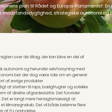
onens plan til Rådet og Europa-Parlamentet: En p
s modstandsdygtighed, strategiske autonomi og
ten over de tiltag, der kan blive en del af
tegisk autonomi og herunder selvforsyning med
autonomi bør der dog være tale om en generel
port af øvrige produkter.
igt at støtten til raps, bælgfrugter og solsikke
orm af direkte afgrødestøtte. Det forvrider
 Det er langt mere hensigtsmæssigt at
et klimaregnskab. Det vil både belønne flere
r af EU oprindelse.