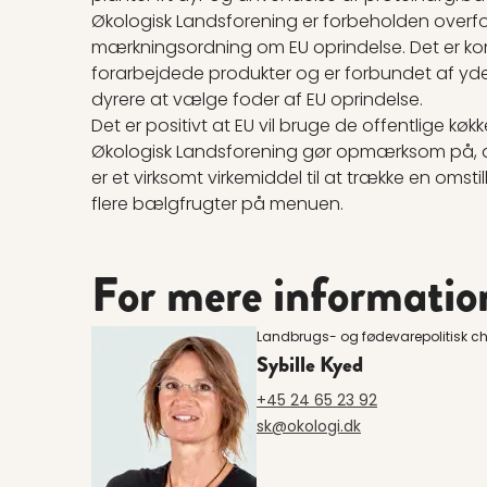
Økologisk Landsforening er forbeholden overfor
mærkningsordning om EU oprindelse. Det er ko
forarbejdede produkter og er forbundet af yderl
dyrere at vælge foder af EU oprindelse.
Det er positivt at EU vil bruge de offentlige køk
Økologisk Landsforening gør opmærksom på, at
er et virksomt virkemiddel til at trække en omst
flere bælgfrugter på menuen.
For mere informatio
Landbrugs- og fødevarepolitisk chef
Sybille Kyed
+45 24 65 23 92
sk@okologi.dk