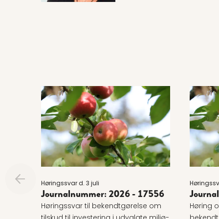
Læs mere om Journalnummer: 2026 - 17556
Læs me
Høringssvar d. 3 juli
Høringssva
Journalnummer: 2026 - 17556
Journa
Høringssvar til bekendtgørelse om
Høring o
tilskud til investering i udvalgte miljø-
bekendtg