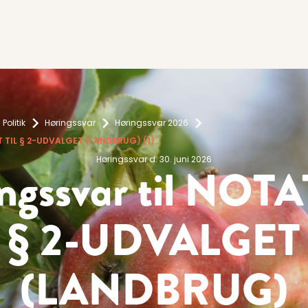
Politik
Høringssvar
Høringssvar 2026
AT TIL § 2-UDVALGET (LANDBRUG) (1)
Høringssvar d. 30. juni 2026
ngssvar til NOTA
§ 2-UDVALGET
(LANDBRUG)