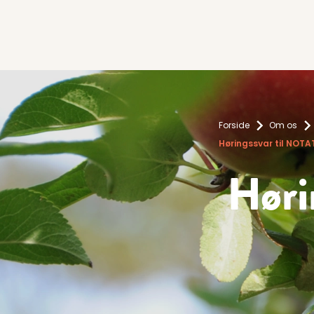
Forside
Om os
Høringssvar til NOT
Høri